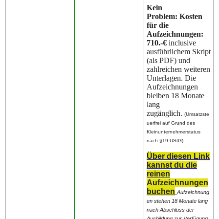
Kein
Problem:
Kosten
für die
Aufzeichnungen:
710.-€
inclusive
ausführlichem Skript
(als PDF) und
zahlreichen weiteren
Unterlagen. Die
Aufzeichnungen
bleiben 18 Monate
lang
zugänglich.
(
Umsatzste
uerfrei auf Grund des
Kleinunternehmerstatus
nach §19 UStG)
Über diesen Link
kannst du die
reinen
Aufzeichnungen
buchen
Aufzeichnung
en stehen 18 Monate lang
nach Abschluss der
Ausbildung zur Verfügung.