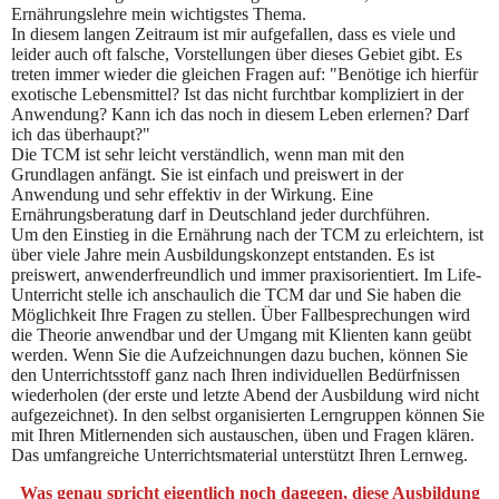
Ernährungslehre mein wichtigstes Thema.
In diesem langen Zeitraum ist mir aufgefallen, dass es viele und
leider auch oft falsche, Vorstellungen über dieses Gebiet gibt. Es
treten immer wieder die gleichen Fragen auf: "Benötige ich hierfür
exotische Lebensmittel? Ist das nicht furchtbar kompliziert in der
Anwendung? Kann ich das noch in diesem Leben erlernen? Darf
ich das überhaupt?"
Die TCM ist sehr leicht verständlich, wenn man mit den
Grundlagen anfängt. Sie ist einfach und preiswert in der
Anwendung und sehr effektiv in der Wirkung. Eine
Ernährungsberatung darf in Deutschland jeder durchführen.
Um den Einstieg in die Ernährung nach der TCM zu erleichtern, ist
über viele Jahre mein Ausbildungskonzept entstanden. Es ist
preiswert, anwenderfreundlich und immer praxisorientiert. Im Life-
Unterricht stelle ich anschaulich die TCM dar und Sie haben die
Möglichkeit Ihre Fragen zu stellen. Über Fallbesprechungen wird
die Theorie anwendbar und der Umgang mit Klienten kann geübt
werden. Wenn Sie die Aufzeichnungen dazu buchen, können Sie
den Unterrichtsstoff ganz nach Ihren individuellen Bedürfnissen
wiederholen (der erste und letzte Abend der Ausbildung wird nicht
aufgezeichnet). In den selbst organisierten Lerngruppen können Sie
mit Ihren Mitlernenden sich austauschen, üben und Fragen klären.
Das umfangreiche Unterrichtsmaterial unterstützt Ihren Lernweg.
Was genau spricht eigentlich noch dagegen, diese Ausbildung