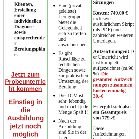
Sitzungen
Klienten,
Eine (privat
Erstellung
geleitete)
Kosten: 749,00 €
einer
Lerngruppe,
inclusive
individuellen
bietet die
ausführlichem Skript
Diagnose
Gelegenheit
(als PDF) und
sowie
sich zu treffen
zahlreichen weiteren
entsprechende
und
Unterlagen.
r
auszutauschen.
Beratungsplän
Aufzeichnungen!
D
Es gibt
e.
er Unterricht wird
Ratschläge zu
fast komplett
rechtlichen
aufgezeichnet (ca.90
Dingen sowie
Jetzt zum
%).
Die
zur praktischen
gesamten
Aufzeich
Probeunterric
Umsetzung der
nungen zusammen
Beratung
ht kommen
kosten einmalig
Die TCM ist
30.-€
Einstieg in
sehr lebendig
und macht jede
Es ergibt sich also
die
Menge Spaß!!!
ein Gesamtpreis
Ausbildung
von 779.-€
Nach der
jetzt noch
Ausbildung
Diese
sind Sie in der
möglich
Aufzeichnungen
Lage,