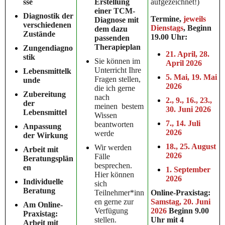
sse
Erstellung
aufgezeichnet!)
einer TCM-
Diagnostik der
Termine,
jeweils
Diagnose mit
verschiedenen
Dienstags
, Beginn
dem dazu
Zustände
19.00 Uhr:
passenden
Therapieplan
Zungendiagno
21. April, 28.
stik
Sie können im
April 2026
Unterricht Ihre
Lebensmittelk
5. Mai, 19. Mai
Fragen stellen,
unde
2026
die ich gerne
Zubereitung
nach
2., 9., 16., 23.,
der
meinen bestem
30. Juni 2026
Lebensmittel
Wissen
7., 14. Juli
beantworten
Anpassung
2026
werde
der Wirkung
18., 25. August
Wir werden
Arbeit mit
2026
Fälle
Beratungsplän
besprechen.
en
1. September
Hier können
2026
Individuelle
sich
Beratung
Teilnehmer*inn
Online-Praxistag:
en gerne zur
Samstag, 20. Juni
Am Online-
Verfügung
2026
Beginn 9.00
Praxistag:
stellen.
Uhr mit 4
Arbeit mit