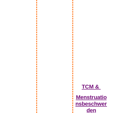
Blumenwiese
TCM &
Menstruatio
nsbeschwer
den