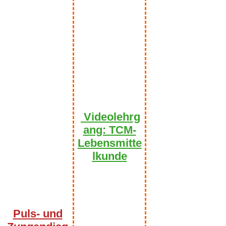
Videolehrg
ang: TCM-
Lebensmitte
lkunde
Puls- und