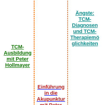
Ängste:
TCM-
Diagnosen
und TCM-
Therapiemö
glichkeiten
TCM-
Ausbildung
mit Peter
Hollmayer
Einführung
in die
Akupunktur