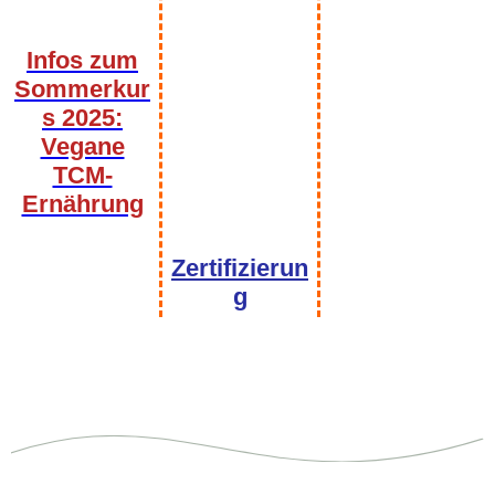
Infos zum
Sommerkur
s 2025:
Vegane
TCM-
Ernährung
Bild Stempel
Zertifizierun
g