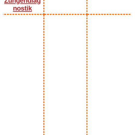
Zungendiag
nostik