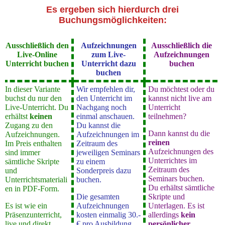
Es ergeben sich hierdurch drei
Buchungsmöglichkeiten:
Ausschließlich den
Aufzeichnungen
Ausschließlich die
Live-Online
zum Live-
Aufzeichnungen
Unterricht buchen
Unterricht dazu
buchen
buchen
In dieser Variante
Wir empfehlen dir,
Du möchtest oder du
buchst du nur den
den Unterricht im
kannst nicht live am
Live-Unterricht. Du
Nachgang noch
Unterricht
erhältst
keinen
einmal anschauen.
teilnehmen?
Zugang zu den
Du kannst die
Dann kannst du die
Aufzeichnungen.
Aufzeichnungen im
reinen
Im Preis enthalten
Zeitraum des
Aufzeichnungen des
sind immer
jeweiligen Seminars
Unterrichtes im
sämtliche Skripte
zu einem
Zeitraum des
und
Sonderpreis dazu
Seminars buchen.
Unterrichtsmateriali
buchen.
Du erhältst sämtliche
en in PDF-Form.
Die gesamten
Skripte und
Es ist wie ein
Aufzeichnungen
Unterlagen. Es ist
Präsenzunterricht,
kosten einmalig 30.-
allerdings
kein
live und direkt.
€ pro Ausbildung
persönlicher