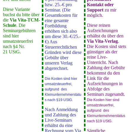
bzw. 25.-€ pro
Kontakt oder
Diese Variante
Seminar. (Die
Support
zu mir
buchst du bitte über
Gesamtkosten für
möglich.
die
Via Vita-TCM-
eine gesamte
Schule
. Die
Diese reinen
Fortbildung
Seminargebühren
Aufzeichnungen
erhöhen sich also
sind hier
erhältst du über den
um diese 30.-€/25.-
umsatzsteuerfrei
Via Vita-Verlag
.
€) Aus
nach §4 Nr.
Die Kosten sind stets
Steuerrechtlichen
21 UStG.
günstiger als der
Gründen wird diese
reine Live-
Gebühr über
Unterricht. Nach
unseren Verlag
Zahlung der Gebühr
abgerechnet.
bekommst du den
Link für die
Die Kosten sind hier
Aufzeichnungen in
umsatzsteuerfrei,
Abfolge des
aufgrund des
Seminars zugesandt.
Kleinunternehmerstatu
s nach §19 UStG.
Die Kosten hier sind
umsatzsteuerfrei,
Nach Anmeldung
aufgrund des
und Zahlung des
Kleinunternehmerstatus
Live-Seminars
nach §19 UStG.
erhältst du eine
Rechnung vom Via
Sämtliche