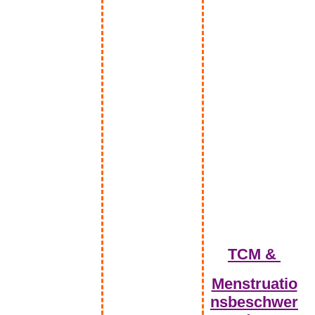
Blumenwiese
TCM &
Menstruatio
nsbeschwer