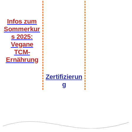
Infos zum
Sommerkur
s 2025:
Vegane
TCM-
Ernährung
Bild Stempel
Zertifizierun
g