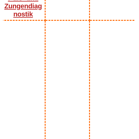
Zungendiag
nostik