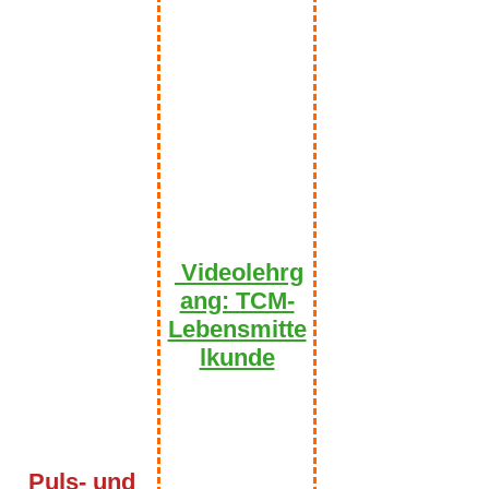
Videolehrg
ang: TCM-
Lebensmitte
lkunde
Puls- und