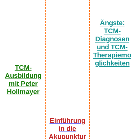
Ängste:
TCM-
Diagnosen
und TCM-
Therapiemö
glichkeiten
TCM-
Ausbildung
mit Peter
Hollmayer
Einführung
in die
Akupunktur