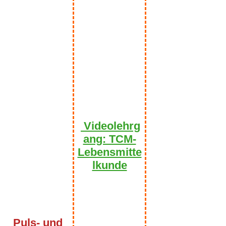
Videolehrg
ang: TCM-
Lebensmitte
lkunde
Puls- und