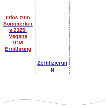
Infos zum
Sommerkur
s 2025:
Vegane
TCM-
Ernährung
Bild Stempel
Zertifizierun
g