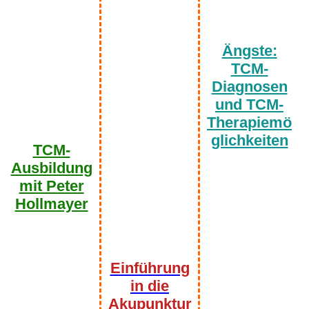
Ängste:
TCM-
Diagnosen
und TCM-
Therapiemö
glichkeiten
TCM-
Ausbildung
mit Peter
Hollmayer
Einführung
in die
Akupunktur