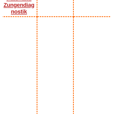
Zungendiag
nostik