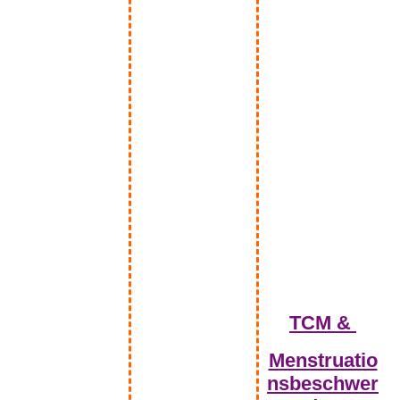
Blumenwiese
TCM &
Menstruatio
nsbeschwer